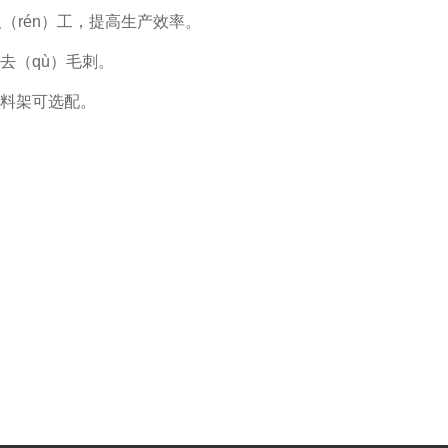
（rén）工，提高生产效率。
去（qù）毛刺。
上料架可选配。