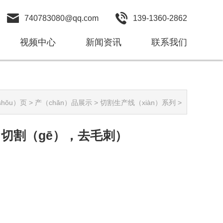
740783080@qq.com
139-1360-2862
视频中心
新闻资讯
联系我们
hǒu）页
>
产（chǎn）品展示
>
切割生产线（xiàn）系列
>
（切割（gē），去毛刺）