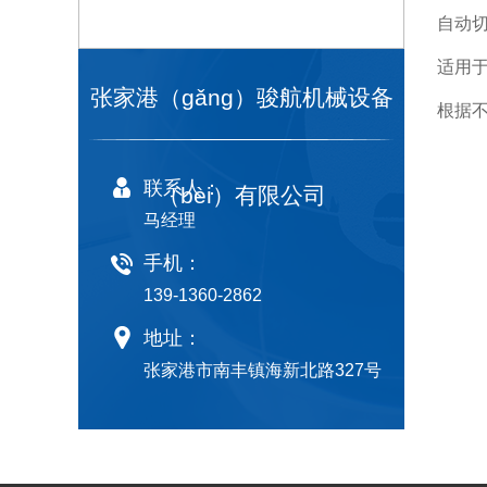
自动
适用于
张家港（gǎng）骏航机械设备
根据不
联系人：
（bèi）有限公司
马经理
手机：
139-1360-2862
地址：
张家港市南丰镇海新北路327号